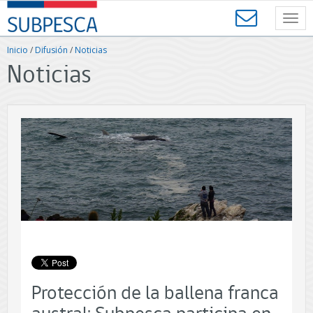
Contenido
SUBPESCA
principal
Toggl
-
navig
Subsecretaría
Inicio
/
Difusión
/
Noticias
de
Noticias
Pesca
y
Acuicultura
-
Gobierno
de
Chile
Protección de la ballena franca