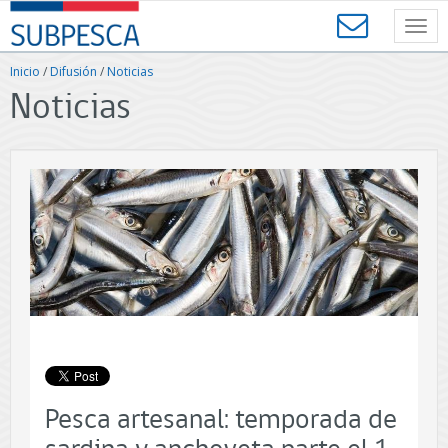
Contenido
SUBPESCA
principal
Toggl
-
navig
Subsecretaría
Inicio
/
Difusión
/
Noticias
de
Noticias
Pesca
y
Acuicultura
-
Gobierno
de
Chile
Pesca artesanal: temporada de