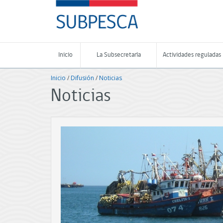
Contenido
SUBPESCA
principal
-
Subsecretaría
de
Pesca
Inicio
La Subsecretaría
Actividades reguladas
y
Acuicultura
Inicio
/
Difusión
/
Noticias
-
Gobierno
Noticias
de
Chile