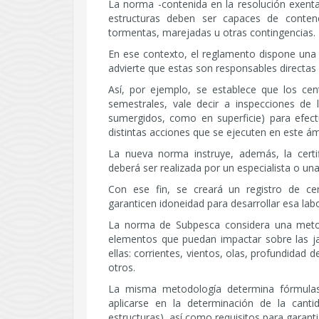
La norma -contenida en la resolución exent
estructuras deben ser capaces de conte
tormentas, marejadas u otras contingencias.
En ese contexto, el reglamento dispone una 
advierte que estas son responsables directas 
Así, por ejemplo, se establece que los cen
semestrales, vale decir a inspecciones de
sumergidos, como en superficie) para efect
distintas acciones que se ejecuten en este á
La nueva norma instruye, además, la certif
deberá ser realizada por un especialista o una
Con ese fin, se creará un registro de ce
garanticen idoneidad para desarrollar esa labo
La norma de Subpesca considera una metodo
elementos que puedan impactar sobre las ja
ellas: corrientes, vientos, olas, profundidad d
otros.
La misma metodología determina fórmulas
aplicarse en la determinación de la cant
estructuras), así como requisitos para garantiza