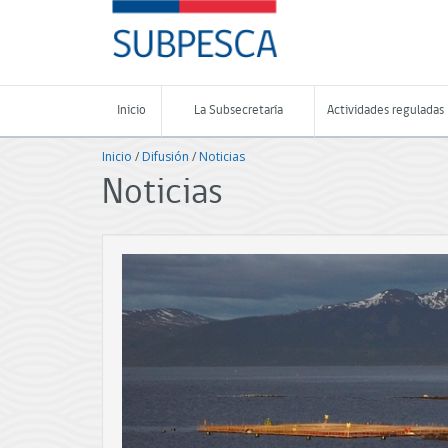
Contenido
SUBPESCA
principal
-
Subsecretaría
de
Pesca
Inicio
La Subsecretaría
Actividades reguladas
y
Acuicultura
Inicio
/
Difusión
/
Noticias
-
Gobierno
Noticias
de
Chile