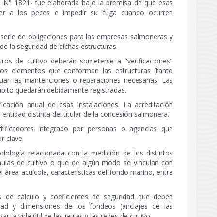
a N° 1821- fue elaborada bajo la premisa de que esas
ner a los peces e impedir su fuga cuando ocurren
serie de obligaciones para las empresas salmoneras y
de la seguridad de dichas estructuras.
tros de cultivo deberán someterse a "verificaciones"
 los elementos que conforman las estructuras (tanto
uar las mantenciones o reparaciones necesarias. Las
mbito quedarán debidamente registradas.
icación anual de esas instalaciones. La acreditación
 entidad distinta del titular de la concesión salmonera.
rtificadores integrado por personas o agencias que
r clave.
logía relacionada con la medición de los distintos
ulas de cultivo o que de algún modo se vinculan con
el área acuícola, características del fondo marino, entre
 de cálculo y coeficientes de seguridad que deben
idad y dimensiones de los fondeos (anclajes de las
r la vida útil de las jaulas y las redes de cultivo.