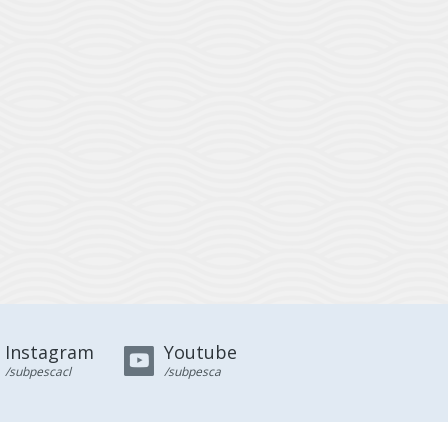
Instagram
Youtube
/subpescacl
/subpesca