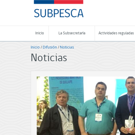
Contenido
SUBPESCA
principal
-
Subsecretaría
de
Pesca
Inicio
La Subsecretaría
Actividades reguladas
y
Acuicultura
Inicio
/
Difusión
/
Noticias
-
Gobierno
Noticias
de
Chile