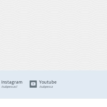
Instagram
Youtube
/subpescacl
/subpesca