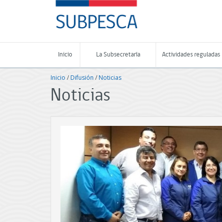
Contenido
SUBPESCA
principal
-
Subsecretaría
de
Pesca
Inicio
La Subsecretaría
Actividades reguladas
y
Acuicultura
Inicio
/
Difusión
/
Noticias
-
Gobierno
Noticias
de
Chile