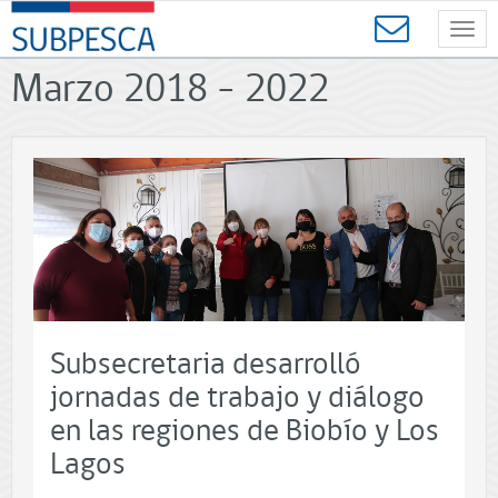
Contenido
SUBPESCA
principal
Toggl
-
navig
Subsecretaría
Marzo 2018 - 2022
de
Pesca
y
Acuicultura
-
Gobierno
de
Chile
Subsecretaria desarrolló
jornadas de trabajo y diálogo
en las regiones de Biobío y Los
Lagos