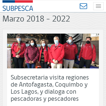
Contenido
SUBPESCA
principal
Toggl
-
navig
Subsecretaría
Marzo 2018 - 2022
de
Pesca
y
Acuicultura
-
Gobierno
de
Chile
Subsecretaria visita regiones
de Antofagasta, Coquimbo y
Los Lagos, y dialoga con
pescadoras y pescadores