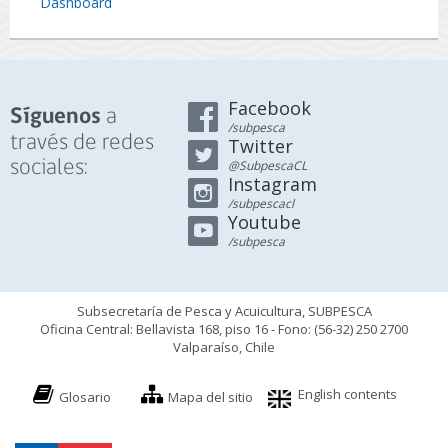
Dashboard
Facebook
a
Síguenos
/subpesca
través de redes
Twitter
sociales:
@SubpescaCL
Instagram
/subpescacl
Youtube
/subpesca
Subsecretaría de Pesca y Acuicultura, SUBPESCA
Oficina Central: Bellavista 168, piso 16 - Fono: (56-32) 250 2700
Valparaíso, Chile
English contents
Glosario
Mapa del sitio