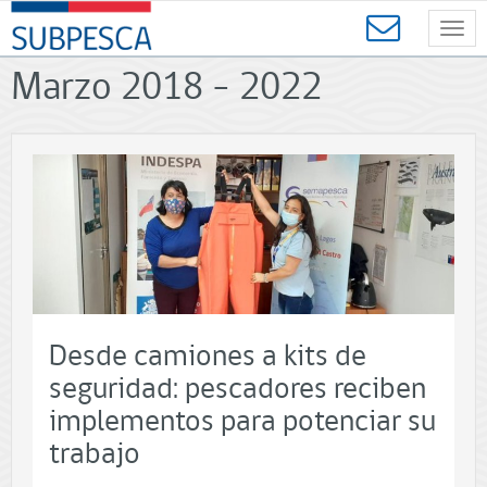
Contenido
SUBPESCA
principal
Toggl
-
navig
Subsecretaría
Marzo 2018 - 2022
de
Pesca
y
Acuicultura
-
Gobierno
de
Chile
Desde camiones a kits de
seguridad: pescadores reciben
implementos para potenciar su
trabajo