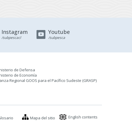
Instagram
Youtube
/subpescacl
/subpesca
nisterio de Defensa
nisterio de Economía
ianza Regional GOOS para el Pacífico Sudeste (GRASP
)
English contents
losario
Mapa del sitio