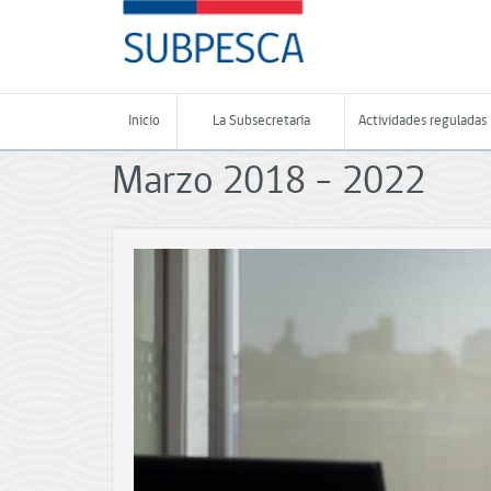
Contenido
SUBPESCA
principal
-
Subsecretaría
de
Pesca
Inicio
La Subsecretaría
Actividades reguladas
y
Acuicultura
Marzo 2018 - 2022
-
Gobierno
de
Chile