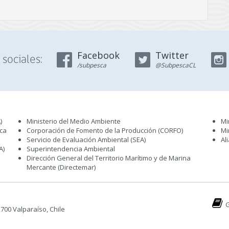
Facebook
Twitter
sociales:
/subpesca
@SubpescaCL
)
Ministerio del Medio Ambiente
Mi
sca
Corporación de Fomento de la Producción (CORFO)
Mi
Servicio de Evaluación Ambiental (SEA
)
Al
A)
Superintendencia Ambiental
Dirección General del Territorio Marítimo y de Marina
Mercante (Directemar
)
G
 2700 Valparaíso, Chile