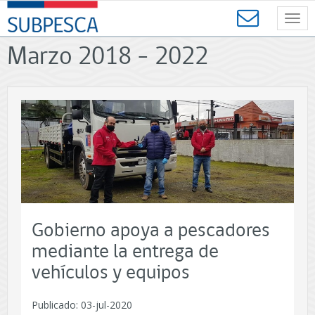
Contenido
SUBPESCA
principal
Toggl
-
navig
Subsecretaría
Marzo 2018 - 2022
de
Pesca
y
Acuicultura
-
Gobierno
de
Chile
Gobierno apoya a pescadores
mediante la entrega de
vehículos y equipos
Publicado: 03-jul-2020