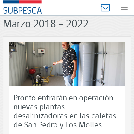
Contenido
SUBPESCA
principal
Toggl
-
navig
Subsecretaría
Marzo 2018 - 2022
de
Pesca
y
Acuicultura
-
Gobierno
de
Chile
Pronto entrarán en operación
nuevas plantas
desalinizadoras en las caletas
de San Pedro y Los Molles