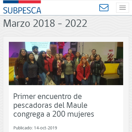
Contenido
SUBPESCA
principal
Toggl
-
navig
Subsecretaría
Marzo 2018 - 2022
de
Pesca
y
Acuicultura
-
Gobierno
de
Chile
Primer encuentro de
pescadoras del Maule
congrega a 200 mujeres
Publicado: 14-oct-2019