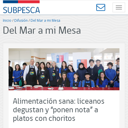
Contenido
SUBPESCA
principal
Toggl
-
navig
Subsecretaría
Inicio
/
Difusión
/
Del Mar a mi Mesa
de
Del Mar a mi Mesa
Pesca
y
Acuicultura
-
Gobierno
de
Chile
Alimentación sana: liceanos
degustan y “ponen nota” a
platos con choritos