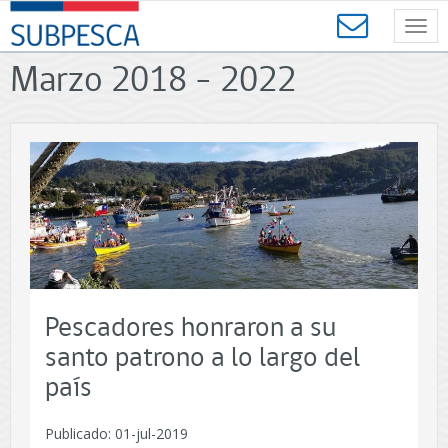
Contenido
SUBPESCA
principal
Toggl
-
navig
Subsecretaría
Marzo 2018 - 2022
de
Pesca
y
Acuicultura
-
Gobierno
de
Chile
Pescadores honraron a su
santo patrono a lo largo del
país
Publicado: 01-jul-2019