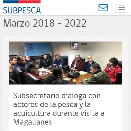
Contenido
SUBPESCA
principal
Toggl
-
navig
Subsecretaría
Marzo 2018 - 2022
de
Pesca
y
Acuicultura
-
Gobierno
de
Chile
Subsecretario dialoga con
actores de la pesca y la
acuicultura durante visita a
Magallanes