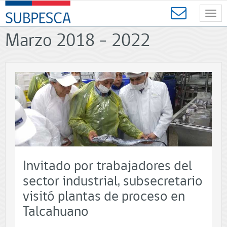
Contenido
SUBPESCA
principal
Toggl
-
navig
Subsecretaría
Marzo 2018 - 2022
de
Pesca
y
Acuicultura
-
Gobierno
de
Chile
Invitado por trabajadores del
sector industrial, subsecretario
visitó plantas de proceso en
Talcahuano