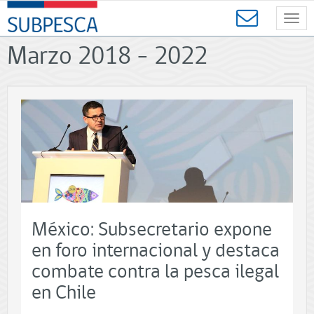
Contenido
SUBPESCA
principal
Toggl
-
navig
Subsecretaría
Marzo 2018 - 2022
de
Pesca
y
Acuicultura
-
Gobierno
de
Chile
México: Subsecretario expone
en foro internacional y destaca
combate contra la pesca ilegal
en Chile