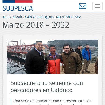
Contenido
SUBPESCA
principal
Toggl
-
navig
Subsecretaría
Inicio
/
Difusión
/
Galerías de imágenes
/
Marzo 2018 - 2022
de
Marzo 2018 - 2022
Pesca
y
Acuicultura
-
Gobierno
de
Chile
Subsecretario se reúne con
pescadores en Calbuco
Una serie de reuniones con representantes del