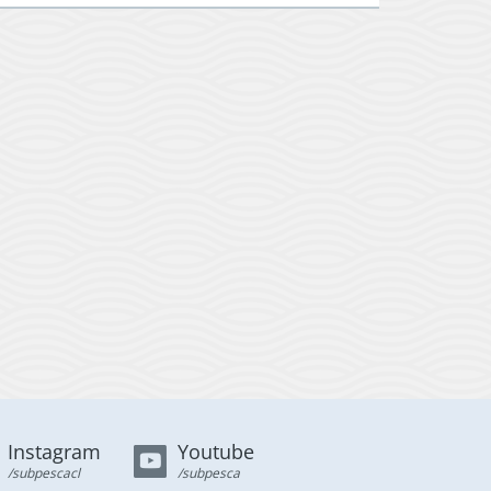
Instagram
Youtube
/subpescacl
/subpesca