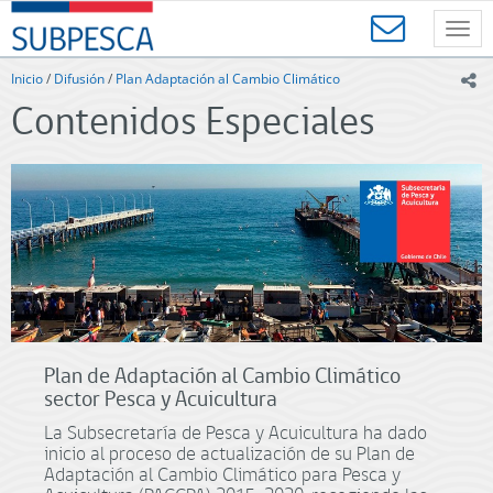
Contenido
SUBPESCA
principal
Toggl
-
navig
Subsecretaría
Inicio
/
Difusión
/
Plan Adaptación al Cambio Climático
ic
de
Contenidos Especiales
Pesca
y
Acuicultura
-
Gobierno
de
Chile
Plan de Adaptación al Cambio Climático
sector Pesca y Acuicultura
La Subsecretaría de Pesca y Acuicultura ha dado
inicio al proceso de actualización de su Plan de
Adaptación al Cambio Climático para Pesca y