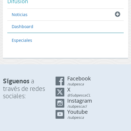
Difusión
Noticias
Dashboard
Especiales
Facebook
Síguenos
a
/subpesca
través de redes
X
sociales:
@SubpescaCL
Instagram
/subpescacl
Youtube
/subpesca