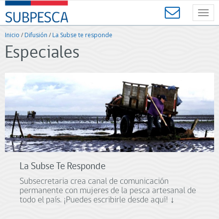
Contenido
SUBPESCA
principal
Toggl
-
navig
Subsecretaría
Inicio
/
Difusión
/
La Subse te responde
de
Especiales
Pesca
y
Acuicultura
-
Gobierno
de
Chile
La Subse Te Responde
Subsecretaria crea canal de comunicación
permanente con mujeres de la pesca artesanal de
todo el país. ¡Puedes escribirle desde aquí! ↓