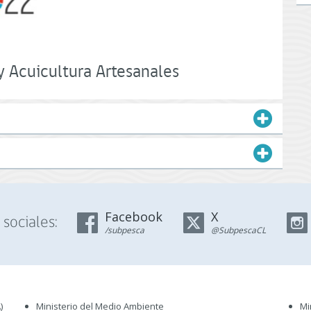
y Acuicultura Artesanales
Facebook
X
sociales:
/subpesca
@SubpescaCL
)
Ministerio del Medio Ambiente
Mi