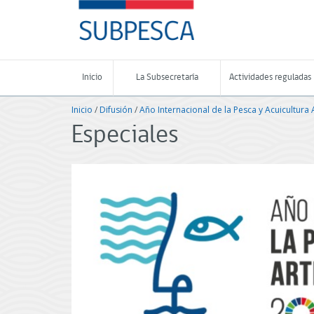
Contenido
SUBPESCA
principal
-
Subsecretaría
de
Pesca
Inicio
La Subsecretaría
Actividades reguladas
y
Acuicultura
Inicio
/
Difusión
/
Año Internacional de la Pesca y Acuicultura
-
Gobierno
Especiales
de
Chile