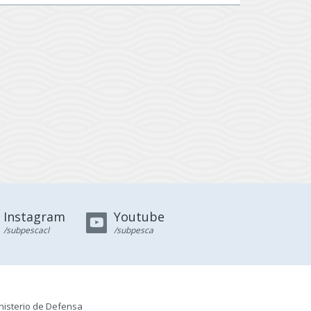
Instagram
Youtube
/subpescacl
/subpesca
nisterio de Defensa