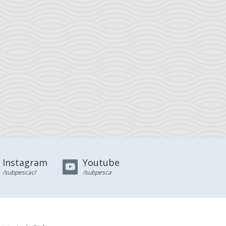
Instagram
Youtube
/subpescacl
/subpesca