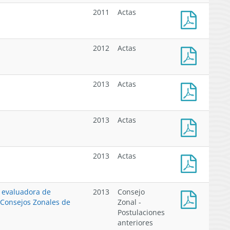
Acta
-
de
2011
Actas
2010
Reunión
N°2
Acta
-
de
2012
Actas
2011
Reunión
N°1
Acta
-
de
2013
Actas
2011
Reunión
N°1
Acta
-
de
2013
Actas
2012
Reunión
N°3
Acta
-
de
2013
Actas
2013
Reunión
N°2
Acta
-
de
n evaluadora de
2013
Consejo
2013
Reunión
 Consejos Zonales de
Zonal -
N°1
Postulaciones
Resolución
-
anteriores
N°