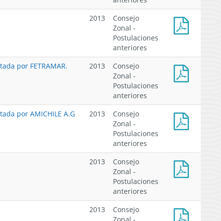
de
para
postulaciones
elección
2013
Consejo
de
Zonal -
consejeros
Postulaciones
Comunicado
de
anteriores
postulaciones
los
III-
CZP
ntada por FETRAMAR.
2013
Consejo
IV
Zonal -
Postulaciones
Resolución
anteriores
N°
2273,
ntada por AMICHILE A.G
2013
Consejo
resuelve
Zonal -
impugnación
Postulaciones
Resolución
presentada
anteriores
N°
por
2272,
FETRAMAR.
2013
Consejo
resuelve
Zonal -
impugnación
Postulaciones
informe
presentada
anteriores
de
por
cómputos
AMICHILE
2013
Consejo
CZP
A.G
Zonal -