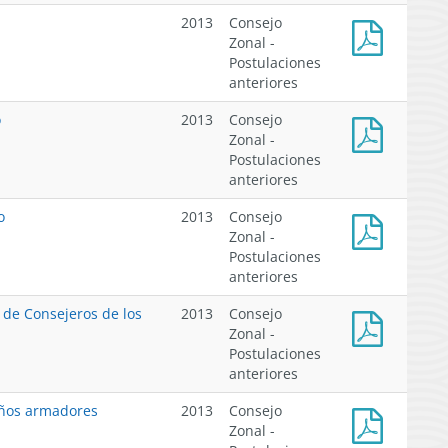
2013
3530,
2013
Consejo
Designa
Zonal -
integrantes
Postulaciones
DS
comisión
anteriores
N°
evaluadora
98
de
o
2013
Consejo
de
nominaciones
Zonal -
2013
para
Postulaciones
Formularios
designación
anteriores
de
de
postulación
Consejeros
o
2013
Consejo
periodo
de
Zonal -
extraordinario
Consejos
Postulaciones
Comunicado
Zonales
anteriores
de
de
postulación
 de Consejeros de los
2013
Consejo
Pesca.
periodo
Zonal -
extraordinario
Postulaciones
DS
anteriores
N°
453
eños armadores
2013
Consejo
de
Zonal -
1992,