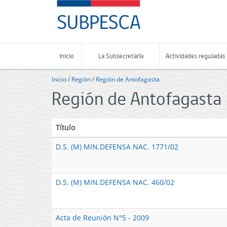
Contenido
SUBPESCA
principal
-
Subsecretaría
de
Pesca
Inicio
La Subsecretaría
Actividades reguladas
y
Acuicultura
Inicio
/
Región
/
Región de Antofagasta
-
Región de Antofagasta
Gobierno
de
Chile
Título
D.S. (M) MIN.DEFENSA NAC. 1771/02
D.S. (M) MIN.DEFENSA NAC. 460/02
Acta de Reunión N°5 - 2009