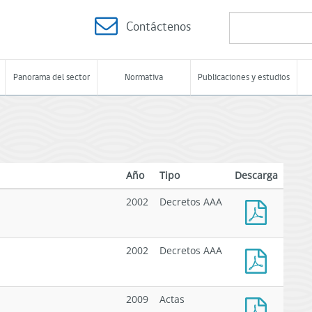
Contáctenos
Panorama del sector
Normativa
Publicaciones y estudios
Año
Tipo
Descarga
2002
Decretos AAA
D.S.
(M)
2002
Decretos AAA
MIN.DEFENSA
NAC.
D.S.
1771/02
(M)
2009
Actas