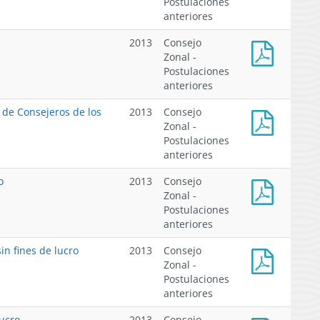
Postulaciones
Formulario
Reglamento
anteriores
postulación
para
extraordinaria
la
2013
Consejo
XV-
Elecciones
Zonal -
II
de
Postulaciones
Pequeños
Consejeros
anteriores
Armadores
de
los
 de Consejeros de los
2013
Consejo
Consejos
Zonal -
Zonales
Postulaciones
de
anteriores
Pesca
o
2013
Consejo
Zonal -
Postulaciones
Comunicado
anteriores
de
postulación
in fines de lucro
2013
Consejo
periodo
Zonal -
extraordinario
Postulaciones
Comunicado
anteriores
de
postulación
lucro
2013
Consejo