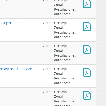
XII
Zonal -
región,
Postulaciones
Formulario
entidades
anteriores
de
sin
postulación
fines
icia periodo de
2013
Consejo
entidades
de
Zonal -
sin
lucro
Postulaciones
DS
fines
anteriores
N°
de
99
lucro
2013
Consejo
de
Zonal -
2013,
Postulaciones
Comunicado
acepta
anteriores
postulaciones
renuncia
XII
que
onsejeros de los CZP
2013
Consejo
indica
Zonal -
e
Postulaciones
DS
inicia
anteriores
N°
periodo
453
de
2013
Consejo
de
postulación
Zonal -
1992,
Postulaciones
Formulario
reglamento
anteriores