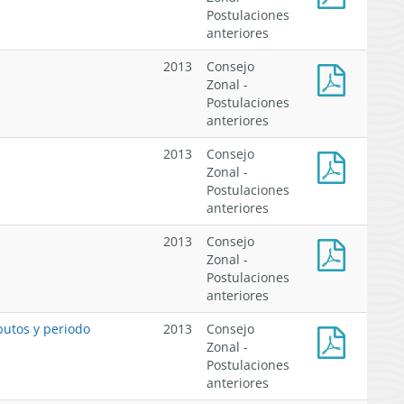
XII
Postulaciones
informe
anteriores
de
cómputos
2013
Consejo
CZP
Zonal -
X
Postulaciones
Informe
anteriores
de
cómputos
2013
Consejo
CZP
Zonal -
VIII
Postulaciones
Informe
anteriores
de
cómputos
2013
Consejo
CZP
Zonal -
III-
Postulaciones
Acta
IV
anteriores
entrega
informes
putos y periodo
2013
Consejo
de
Zonal -
cómputos
Postulaciones
Res
anteriores
N°1923-