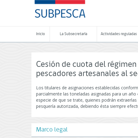
Contenido
SUBPESCA
principal
-
Subsecretaría
de
Pesca
Inicio
La Subsecretaría
Actividades reguladas
y
Acuicultura
-
Gobierno
de
Cesión de cuota del régimen 
Chile
pescadores artesanales al sec
Los titulares de asignaciones establecidas confor
parcialmente las toneladas asignadas para un año ca
especie de que se trate, quienes podrán extraerlas
pesquería autorizada, debiendo ésta siempre efect
Marco legal