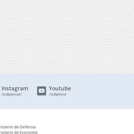
Instagram
Youtube
/subpescacl
/subpesca
nisterio de Defensa
nisterio de Economía