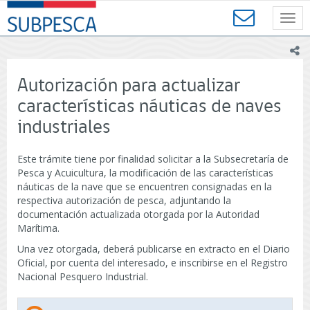
Contenido
SUBPESCA
principal
Toggl
-
navig
Subsecretaría
ic
de
Pesca
Autorización para actualizar
y
Acuicultura
características náuticas de naves
-
industriales
Gobierno
de
Chile
Este trámite tiene por finalidad solicitar a la Subsecretaría de
Pesca y Acuicultura, la modificación de las características
náuticas de la nave que se encuentren consignadas en la
respectiva autorización de pesca, adjuntando la
documentación actualizada otorgada por la Autoridad
Marítima.
Una vez otorgada, deberá publicarse en extracto en el Diario
Oficial, por cuenta del interesado, e inscribirse en el Registro
Nacional Pesquero Industrial.