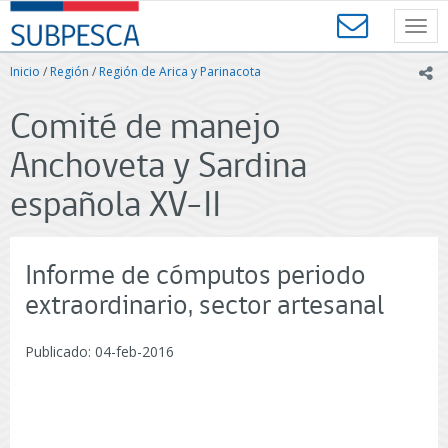
Contenido
SUBPESCA
principal
Toggl
-
navig
Subsecretaría
Inicio
/
Región
/
Región de Arica y Parinacota
ic
de
Pesca
Comité de manejo
y
Acuicultura
Anchoveta y Sardina
-
Gobierno
española XV-II
de
Chile
Informe de cómputos periodo
extraordinario, sector artesanal
Publicado: 04-feb-2016