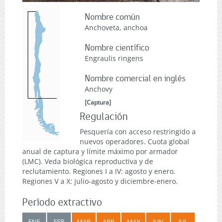
Nombre común
Anchoveta, anchoa
Nombre científico
Engraulis ringens
Nombre comercial en inglés
Anchovy
[
Captura
]
Regulación
Pesquería con acceso restringido a
nuevos operadores. Cuota global
anual de captura y límite máximo por armador
(LMC). Veda biológica reproductiva y de
reclutamiento. Regiones I a IV: agosto y enero.
Regiones V a X: julio-agosto y diciembre-enero.
Período extractivo
ENE
FEB
MAR
ABR
MAY
JUN
JUL