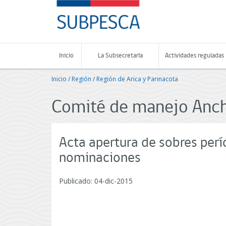
Contenido
SUBPESCA
principal
-
Subsecretaría
de
Pesca
Inicio
La Subsecretaría
Actividades reguladas
y
Acuicultura
Inicio
/
Región
/
Región de Arica y Parinacota
-
Gobierno
de
Comité de manejo Ancho
Chile
Acta apertura de sobres perí
nominaciones
Publicado: 04-dic-2015