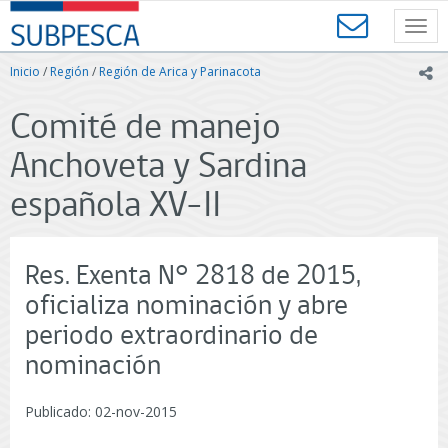
Contenido
SUBPESCA
principal
Toggl
-
navig
Subsecretaría
Inicio
/
Región
/
Región de Arica y Parinacota
ic
de
Pesca
Comité de manejo
y
Acuicultura
Anchoveta y Sardina
-
Gobierno
española XV-II
de
Chile
Res. Exenta N° 2818 de 2015,
oficializa nominación y abre
periodo extraordinario de
nominación
Publicado: 02-nov-2015