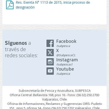
Res. Exenta N° 1113 de 2015, inicia proceso de
designación
Facebook
a
Síguenos
/subpesca
través de
X
redes sociales:
@SubpescaCL
Instagram
/subpescacl
Youtube
/subpesca
Subsecretaría de Pesca y Acuicultura, SUBPESCA
Oficina Central: Bellavista 168, piso 16 - Fono: (56-32) 250 2700
Valparaíso, Chile
Oficina de Informaciones, Reclamos y Sugerencias OIRS: Pudeto
351 , piso 5, oficina 14 - Fono (56-32) 250 2702 Valparaíso, Chile