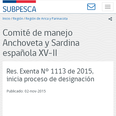
Contenido
SUBPESCA
principal
Toggl
-
navig
Subsecretaría
Inicio
/
Región
/
Región de Arica y Parinacota
ic
de
Pesca
Comité de manejo
y
Acuicultura
Anchoveta y Sardina
-
Gobierno
española XV-II
de
Chile
Res. Exenta N° 1113 de 2015,
inicia proceso de designación
Publicado: 02-nov-2015