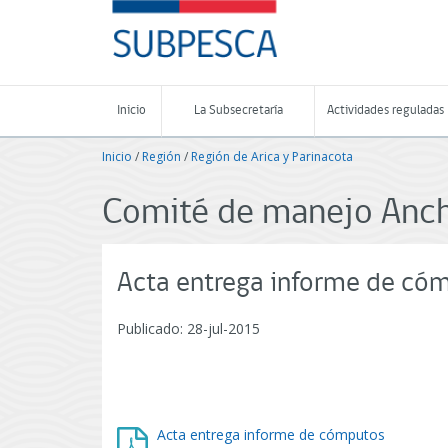
Contenido
SUBPESCA
principal
-
Subsecretaría
de
Pesca
Inicio
La Subsecretaría
Actividades reguladas
y
Acuicultura
Inicio
/
Región
/
Región de Arica y Parinacota
-
Gobierno
de
Comité de manejo Ancho
Chile
Acta entrega informe de có
Publicado: 28-jul-2015
Acta entrega informe de cómputos