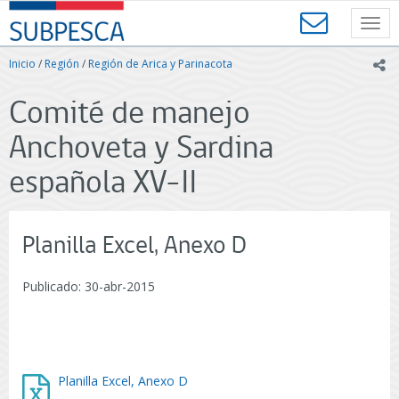
Contenido
SUBPESCA
principal
Toggl
-
navig
Subsecretaría
Inicio
/
Región
/
Región de Arica y Parinacota
ic
de
Pesca
Comité de manejo
y
Acuicultura
Anchoveta y Sardina
-
Gobierno
española XV-II
de
Chile
Planilla Excel, Anexo D
Publicado: 30-abr-2015
Planilla Excel, Anexo D