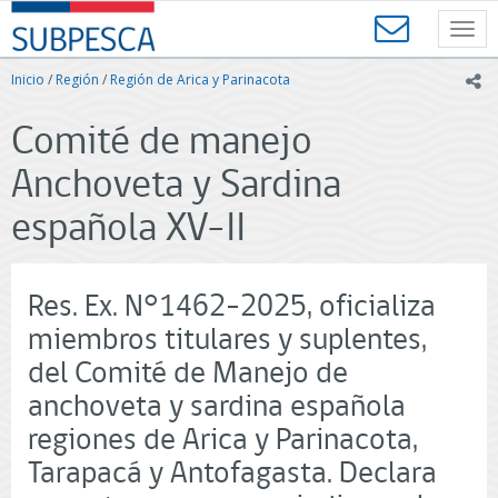
Contenido
SUBPESCA
principal
Toggl
-
navig
Subsecretaría
Inicio
/
Región
/
Región de Arica y Parinacota
ic
de
Pesca
Comité de manejo
y
Acuicultura
Anchoveta y Sardina
-
Gobierno
española XV-II
de
Chile
Res. Ex. N°1462-2025, oficializa
miembros titulares y suplentes,
del Comité de Manejo de
anchoveta y sardina española
regiones de Arica y Parinacota,
Tarapacá y Antofagasta. Declara