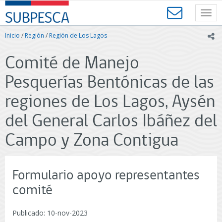
Contenido
SUBPESCA
principal
Toggl
-
navig
Subsecretaría
Inicio
/
Región
/
Región de Los Lagos
ic
de
Pesca
Comité de Manejo
y
Acuicultura
Pesquerías Bentónicas de las
-
Gobierno
regiones de Los Lagos, Aysén
de
Chile
del General Carlos Ibáñez del
Campo y Zona Contigua
Formulario apoyo representantes
comité
Publicado: 10-nov-2023