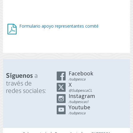
Formulario apoyo representantes comité
Facebook
a
Síguenos
/subpesca
través de
X
redes sociales:
@SubpescaCL
Instagram
/subpescacl
Youtube
/subpesca