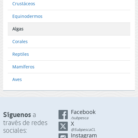
Crustáceos
Equinodermos
Algas
Corales
Reptiles
Mamíferos
Aves
Facebook
Síguenos
a
/subpesca
través de redes
X
sociales:
@SubpescaCL
Instagram