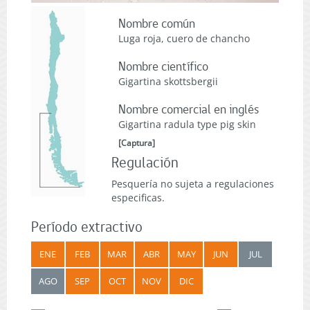
Nombre común
Luga roja, cuero de chancho
Nombre científico
Gigartina skottsbergii
Nombre comercial en inglés
Gigartina radula type pig skin
[
Captura
]
Regulación
Pesquería no sujeta a regulaciones
especificas.
Período extractivo
ENE
FEB
MAR
ABR
MAY
JUN
JUL
AGO
SEP
OCT
NOV
DIC