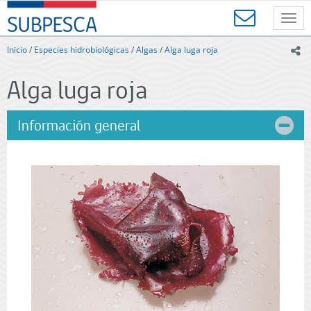
Contenido
SUBPESCA
principal
Toggl
-
navig
Subsecretaría
Inicio
/
Especies hidrobiológicas
/
Algas
/
Alga luga roja
ic
de
Pesca
Alga luga roja
y
Acuicultura
-
Información general
Gobierno
de
Chile