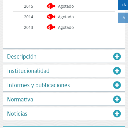
A
+A
2015
Agotado
2014
Agotado
A
-A
2013
Agotado
Descripción
Institucionalidad
Informes y publicaciones
Normativa
Noticias