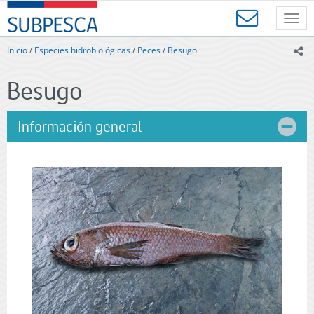
Contenido
SUBPESCA
principal
Toggl
-
navig
Subsecretaría
Inicio
/
Especies hidrobiológicas
/
Peces
/
Besugo
ic
de
Pesca
Besugo
y
Acuicultura
-
Información general
Gobierno
de
Chile