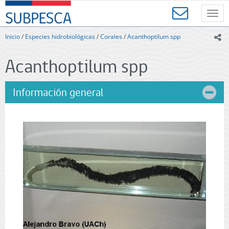
Contenido
SUBPESCA
principal
Toggl
-
navig
Subsecretaría
Inicio
/
Especies hidrobiológicas
/
Corales
/
Acanthoptilum spp
ic
de
Pesca
Acanthoptilum spp
y
Acuicultura
-
Información general
Gobierno
de
Chile