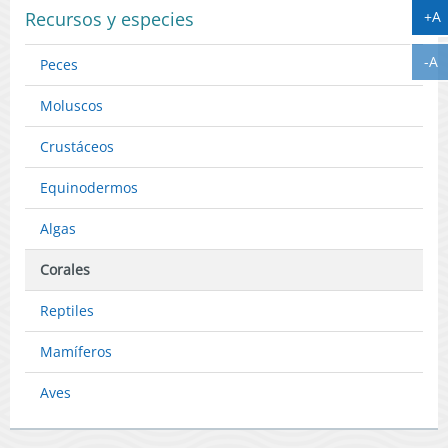
A
+A
Recursos y especies
A
-A
Peces
Moluscos
Crustáceos
Equinodermos
Algas
Corales
Reptiles
Mamíferos
Aves