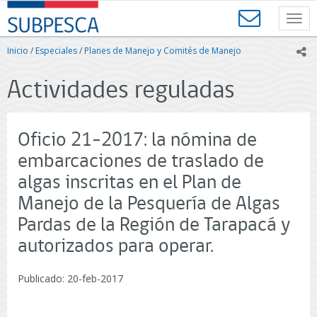
Contenido
SUBPESCA
principal
Toggl
-
navig
Subsecretaría
Inicio
/
Especiales
/
Planes de Manejo y Comités de Manejo
ic
de
Pesca
Actividades reguladas
y
Acuicultura
-
Gobierno
Oficio 21-2017: la nómina de
de
Chile
embarcaciones de traslado de
algas inscritas en el Plan de
Manejo de la Pesquería de Algas
Pardas de la Región de Tarapacá y
autorizados para operar.
Publicado: 20-feb-2017