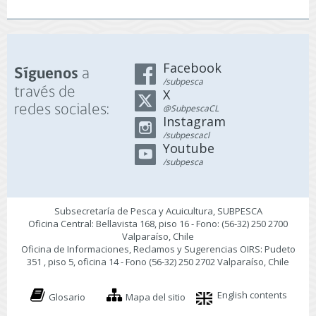
Facebook
a
Síguenos
/subpesca
través de
X
redes sociales:
@SubpescaCL
Instagram
/subpescacl
Youtube
/subpesca
Subsecretaría de Pesca y Acuicultura, SUBPESCA
Oficina Central: Bellavista 168, piso 16 - Fono: (56-32) 250 2700
Valparaíso, Chile
Oficina de Informaciones, Reclamos y Sugerencias OIRS: Pudeto
351 , piso 5, oficina 14 - Fono (56-32) 250 2702 Valparaíso, Chile
English contents
Glosario
Mapa del sitio