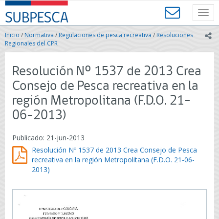
Contenido
SUBPESCA
principal
Toggl
-
navig
Subsecretaría
Inicio
/
Normativa
/
Regulaciones de pesca recreativa
/
Resoluciones
ic
de
Regionales del CPR
Pesca
y
Resolución Nº 1537 de 2013 Crea
Acuicultura
-
Consejo de Pesca recreativa en la
Gobierno
región Metropolitana (F.D.O. 21-
de
Chile
06-2013)
Publicado: 21-jun-2013
Resolución Nº 1537 de 2013 Crea Consejo de Pesca
recreativa en la región Metropolitana (F.D.O. 21-06-
2013)