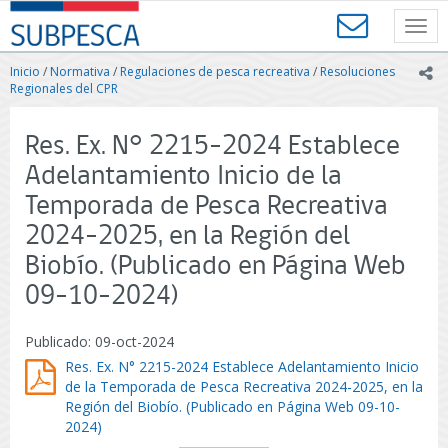
Contenido
SUBPESCA
principal
Toggl
-
navig
Subsecretaría
Inicio
/
Normativa
/
Regulaciones de pesca recreativa
/
Resoluciones
ic
de
Regionales del CPR
Pesca
y
Res. Ex. N° 2215-2024 Establece
Acuicultura
-
Adelantamiento Inicio de la
Gobierno
Temporada de Pesca Recreativa
de
Chile
2024-2025, en la Región del
Biobío. (Publicado en Página Web
09-10-2024)
Publicado: 09-oct-2024
Res. Ex. N° 2215-2024 Establece Adelantamiento Inicio
de la Temporada de Pesca Recreativa 2024-2025, en la
Región del Biobío. (Publicado en Página Web 09-10-
2024)