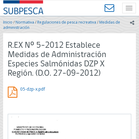
Contenido
SUBPESCA
principal
Toggl
-
navig
Subsecretaría
Inicio
/
Normativa
/
Regulaciones de pesca recreativa
/
Medidas de
ic
de
administración
Pesca
y
R.EX Nº 5-2012 Establece
Acuicultura
-
Medidas de Administración
Gobierno
Especies Salmónidas DZP X
de
Chile
Región. (D.O. 27-09-2012)
05-dzp-x.pdf