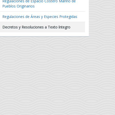
Regulaciones de Espacio Costero Marino de
Pueblos Originarios
Regulaciones de Áreas y Especies Protegidas
Decretos y Resoluciones a Texto íntegro