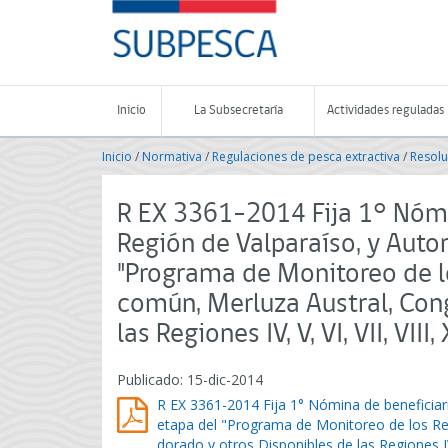
Contenido
SUBPESCA
principal
-
Subsecretaría
de
Pesca
Inicio
La Subsecretaría
Actividades reguladas
y
Acuicultura
Inicio
/
Normativa
/
Regulaciones de pesca extractiva
/
Resolu
-
Gobierno
de
R EX 3361-2014 Fija 1° Nómi
Chile
Región de Valparaíso, y Autor
"Programa de Monitoreo de l
común, Merluza Austral, Cong
las Regiones IV, V, VI, VII, VIII, X
Publicado: 15-dic-2014
R EX 3361-2014 Fija 1° Nómina de beneficiari
etapa del "Programa de Monitoreo de los R
dorado y otros Disponibles de las Regiones IV, V,