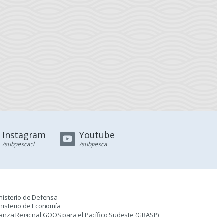
Instagram
Youtube
/subpescacl
/subpesca
nisterio de Defensa
nisterio de Economía
ianza Regional GOOS para el Pacífico Sudeste (GRASP
)