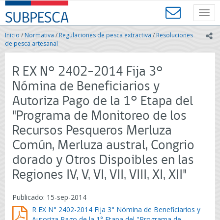
Contenido
SUBPESCA
principal
Toggl
-
navig
Subsecretaría
Inicio
/
Normativa
/
Regulaciones de pesca extractiva
/
Resoluciones
ic
de
de pesca artesanal
Pesca
y
R EX N° 2402-2014 Fija 3°
Acuicultura
-
Nómina de Beneficiarios y
Gobierno
Autoriza Pago de la 1° Etapa del
de
Chile
"Programa de Monitoreo de los
Recursos Pesqueros Merluza
Común, Merluza austral, Congrio
dorado y Otros Dispoibles en las
Regiones IV, V, VI, VII, VIII, XI, XII"
Publicado: 15-sep-2014
R EX N° 2402-2014 Fija 3° Nómina de Beneficiarios y
Autoriza Pago de la 1° Etapa del "Programa de