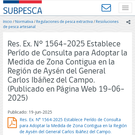
Contenido
SUBPESCA
principal
Toggl
-
navig
Subsecretaría
Inicio
/
Normativa
/
Regulaciones de pesca extractiva
/
Resoluciones
ic
de
de pesca artesanal
Pesca
y
Res. Ex. N° 1564-2025 Establece
Acuicultura
-
Perído de Consulta para Adoptar la
Gobierno
Medida de Zona Contigua en la
de
Chile
Región de Aysén del General
Carlos Ibáñez del Campo.
(Publicado en Página Web 19-06-
2025)
Publicado: 19-jun-2025
Res. Ex. N° 1564-2025 Establece Perído de Consulta
para Adoptar la Medida de Zona Contigua en la Región
de Aysén del General Carlos Ibáñez del Campo.