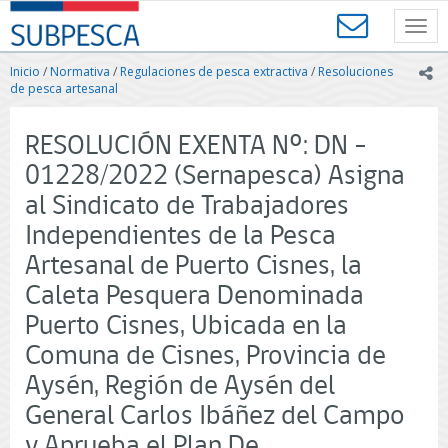
Contenido
SUBPESCA
principal
Toggl
-
navig
Subsecretaría
Inicio
/
Normativa
/
Regulaciones de pesca extractiva
/
Resoluciones
ic
de
de pesca artesanal
Pesca
y
RESOLUCIÓN EXENTA Nº: DN -
Acuicultura
-
01228/2022 (Sernapesca) Asigna
Gobierno
al Sindicato de Trabajadores
de
Chile
Independientes de la Pesca
Artesanal de Puerto Cisnes, la
Caleta Pesquera Denominada
Puerto Cisnes, Ubicada en la
Comuna de Cisnes, Provincia de
Aysén, Región de Aysén del
General Carlos Ibáñez del Campo
y Aprueba el Plan De