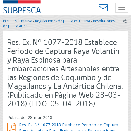
Contenido
SUBPESCA
principal
Toggl
-
navig
Subsecretaría
Inicio
/
Normativa
/
Regulaciones de pesca extractiva
/
Resoluciones
ic
de
de pesca artesanal
Pesca
y
Res. Ex. N° 1077-2018 Establece
Acuicultura
-
Periodo de Captura Raya Volantín
Gobierno
y Raya Espinosa para
de
Chile
Embarcaciones Artesanales entre
las Regiones de Coquimbo y de
Magallanes y La Antártica Chilena.
(Publicado en Página Web 28-03-
2018) (F.D.O. 05-04-2018)
Publicado: 28-mar-2018
Res. Ex. N° 1077-2018 Establece Periodo de Captura
Raya Volantín y Raya Espinosa para Embarcaciones