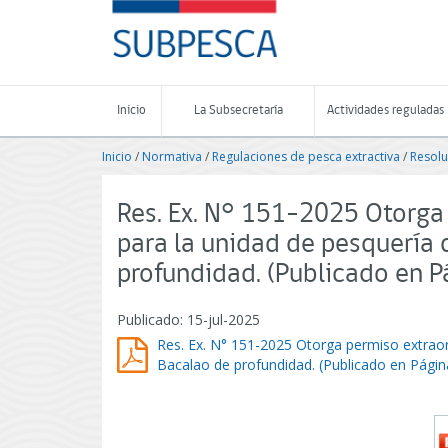
Contenido
SUBPESCA
principal
-
Subsecretaría
de
Pesca
Inicio
La Subsecretaría
Actividades reguladas
y
Acuicultura
Inicio
/
Normativa
/
Regulaciones de pesca extractiva
/
Resolu
-
Gobierno
de
Res. Ex. N° 151-2025 Otorga
Chile
para la unidad de pesquería 
profundidad. (Publicado en
Publicado: 15-jul-2025
Res. Ex. N° 151-2025 Otorga permiso extraor
Bacalao de profundidad. (Publicado en Pági