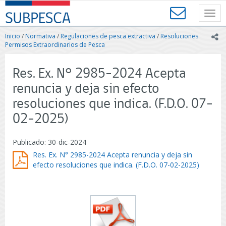
Contenido
SUBPESCA
principal
Toggl
-
navig
Subsecretaría
Inicio
/
Normativa
/
Regulaciones de pesca extractiva
/
Resoluciones
ic
de
Permisos Extraordinarios de Pesca
Pesca
y
Res. Ex. N° 2985-2024 Acepta
Acuicultura
-
renuncia y deja sin efecto
Gobierno
resoluciones que indica. (F.D.O. 07-
de
Chile
02-2025)
Publicado: 30-dic-2024
Res. Ex. N° 2985-2024 Acepta renuncia y deja sin
efecto resoluciones que indica. (F.D.O. 07-02-2025)